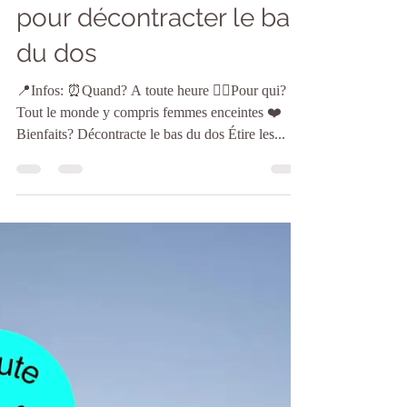
5sensyoga
8 juil. 2024
1 min de lecture
1 Minute Yoga - 6 Asanas
pour décontracter le bas
du dos
📍Infos: ⏰Quand? A toute heure 🧘‍♀️Pour qui?
Tout le monde y compris femmes enceintes ❤️
Bienfaits? Décontracte le bas du dos Étire les...