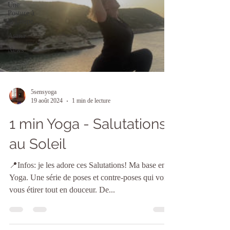
Une
Posture à
la Loupe
Asana
News
5sensyoga
19 août 2024
1 min de lecture
1 min Yoga - Salutations
au Soleil
📍Infos: je les adore ces Salutations! Ma base en
Yoga. Une série de poses et contre-poses qui vont
vous étirer tout en douceur. De...