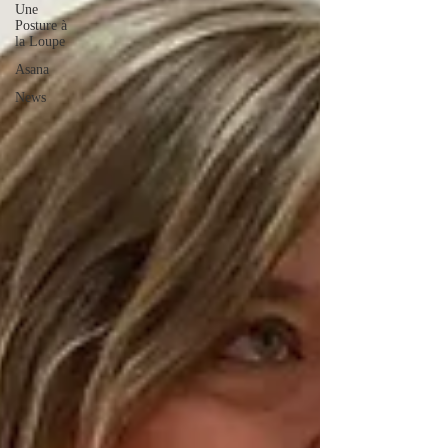
Une
Posture à
la Loupe
Asana
News