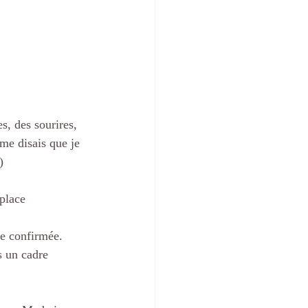
s, des sourires, 
 me disais que je 
)
 place
te confirmée. 
s un cadre 