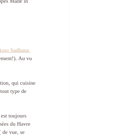
oppes Made in 
Asso Sadhana 
uement!). Au vu 
tion, qui cuisine 
tout type de 
 est toujours 
inées du Havre  
( de vue, se 