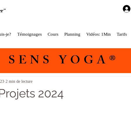
er"
is-je?
Témoignages
Cours
Planning
Vidéos: 1Min
Tarifs
5 SENS YOGA®
Asana
News
023
2 min de lecture
Projets 2024