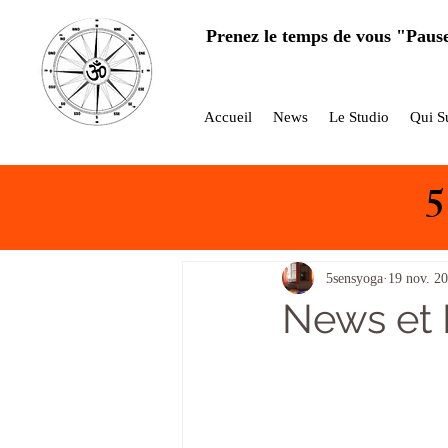
Prenez le temps de vous "Paus
Accueil
News
Le Studio
Qui Su
BLOG
Une Posture à la Loupe
5sensyoga
19 nov. 2
News et 