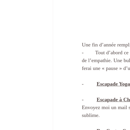
Une fin d’année remplie
-        Tout d’abord ce 
de l’empathie. Une bull
ferai une « pause » d’u
-         
Escapade Yoga
-         
Escapade à Ch
Envoyez moi un mail si
sublime.