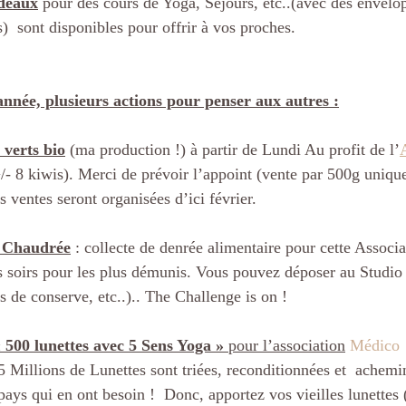
deaux
pour des cours de Yoga, Séjours, etc..(avec des envel
)  sont disponibles pour offrir à vos proches.
année, plusieurs actions pour penser aux autres :
 verts bio
 (ma production !) à partir de Lundi Au profit de l’
+/- 8 kiwis). Merci de prévoir l’appoint (vente par 500g uniq
s ventes seront organisées d’ici février.
a Chaudrée
 : collecte de denrée alimentaire pour cette Associa
s soirs pour les plus démunis. Vous pouvez déposer au Studio 
es de conserve, etc..).. The Challenge is on !
 500 lunettes avec 5 Sens Yoga »
 pour l’association
Médico
 
 5 Millions de Lunettes sont triées, reconditionnées et  achem
ays qui en ont besoin !  Donc, apportez vos vieilles lunettes 