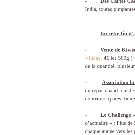
-         
Des Cartes Ca
India, toutes pimpantes
-        
En cette fin d’
-         
Vente de Kiwis
Village.
 4€ les 500g (
de la quantité, plusieur
-         
Association l
un repas chaud tous le
nourriture (pates, boit
-         
L
e Challenge «
d’actualité » : Plus de
chaque année vers les p