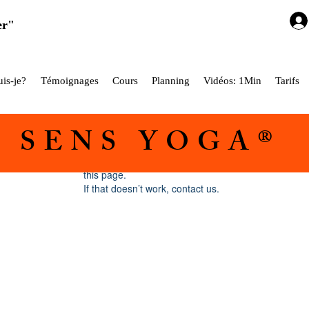
er"
is-je?
Témoignages
Cours
Planning
Vidéos: 1Min
Tarifs
5 SENS YOGA®
Widget Didn’t Load
Check your internet and refresh
this page.
If that doesn’t work, contact us.