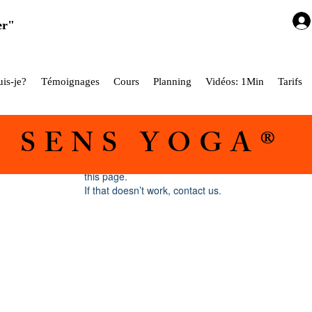
er"
is-je?
Témoignages
Cours
Planning
Vidéos: 1Min
Tarifs
5 SENS YOGA®
Widget Didn’t Load
Check your internet and refresh
this page.
If that doesn’t work, contact us.