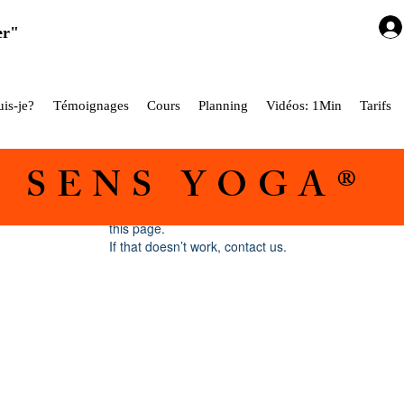
er"
is-je?
Témoignages
Cours
Planning
Vidéos: 1Min
Tarifs
5 SENS YOGA®
Widget Didn’t Load
Check your internet and refresh
this page.
If that doesn’t work, contact us.