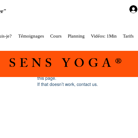
er"
is-je?
Témoignages
Cours
Planning
Vidéos: 1Min
Tarifs
5 SENS YOGA®
Widget Didn’t Load
Check your internet and refresh
this page.
If that doesn’t work, contact us.