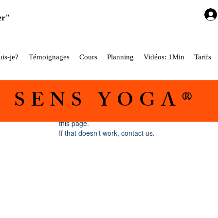
er"
is-je?
Témoignages
Cours
Planning
Vidéos: 1Min
Tarifs
5 SENS YOGA®
Widget Didn’t Load
Check your internet and refresh
this page.
If that doesn’t work, contact us.