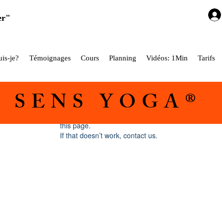
er"
is-je?
Témoignages
Cours
Planning
Vidéos: 1Min
Tarifs
5 SENS YOGA®
Widget Didn’t Load
Check your internet and refresh
this page.
If that doesn’t work, contact us.