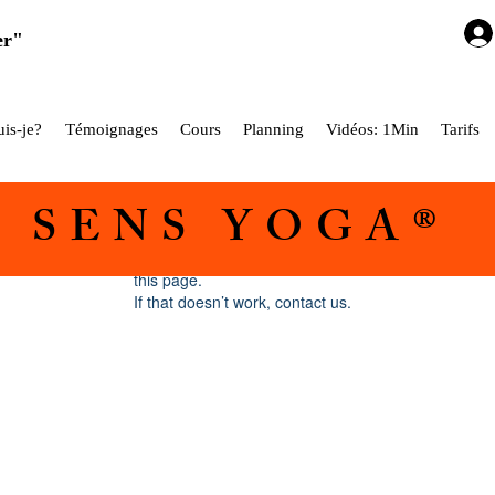
er"
is-je?
Témoignages
Cours
Planning
Vidéos: 1Min
Tarifs
5 SENS YOGA®
Widget Didn’t Load
Check your internet and refresh
this page.
If that doesn’t work, contact us.