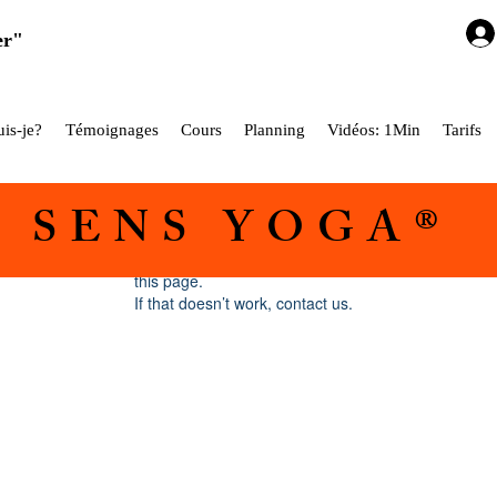
er"
is-je?
Témoignages
Cours
Planning
Vidéos: 1Min
Tarifs
5 SENS YOGA®
Widget Didn’t Load
Check your internet and refresh
this page.
If that doesn’t work, contact us.