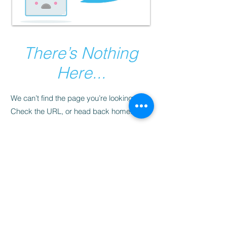
There’s Nothing
Here...
We can’t find the page you’re looking for.
Check the URL, or head back home.
Go Home
5sensyoga@gmail.com
​© 2025 Développé par 5 Sens
Yoga!