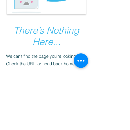
There’s Nothing
Here...
We can’t find the page you’re looking for.
Check the URL, or head back home.
Go Home
5sensyoga@gmail.com
​© 2025 Développé par 5 Sens
Yoga!